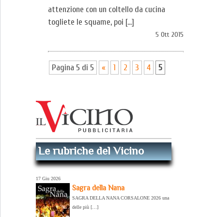
attenzione con un coltello da cucina
togliete le squame, poi […]
5 Ott 2015
Pagina 5 di 5
«
1
2
3
4
5
Le rubriche del Vicino
17 Giu 2026
Sagra della Nana
SAGRA DELLA NANA CORSALONE 2026 una
delle più […]