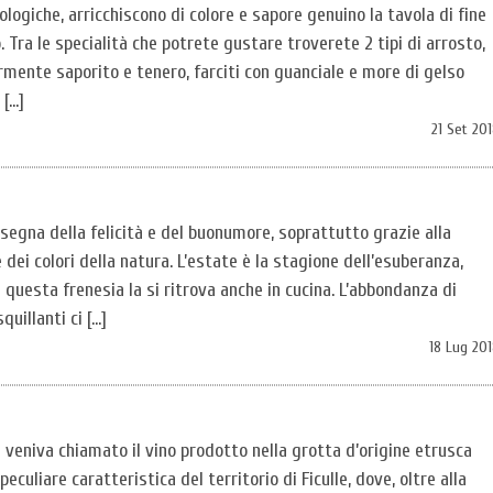
logiche, arricchiscono di colore e sapore genuino la tavola di fine
. Tra le specialità che potrete gustare troverete 2 tipi di arrosto,
armente saporito e tenero, farciti con guanciale e more di gelso
 […]
21 Set 20
insegna della felicità e del buonumore, soprattutto grazie alla
 dei colori della natura. L’estate è la stagione dell’esuberanza,
 e questa frenesia la si ritrova anche in cucina. L’abbondanza di
quillanti ci […]
18 Lug 20
le veniva chiamato il vino prodotto nella grotta d’origine etrusca
eculiare caratteristica del territorio di Ficulle, dove, oltre alla