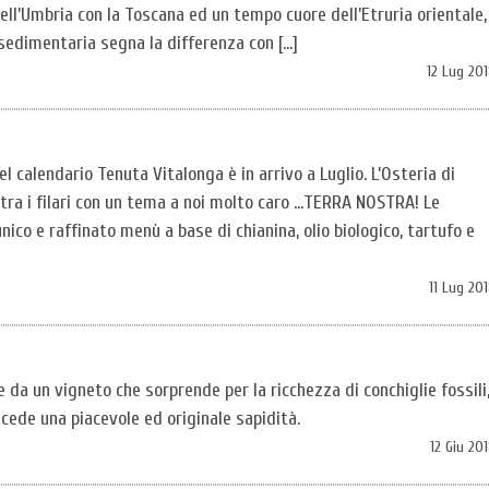
ell’Umbria con la Toscana ed un tempo cuore dell’Etruria orientale,
e sedimentaria segna la differenza con […]
12 Lug 20
el calendario Tenuta Vitalonga è in arrivo a Luglio. L’Osteria di
tra i filari con un tema a noi molto caro …TERRA NOSTRA! Le
nico e raffinato menù a base di chianina, olio biologico, tartufo e
11 Lug 20
 da un vigneto che sorprende per la ricchezza di conchiglie fossili
ncede una piacevole ed originale sapidità.
12 Giu 20