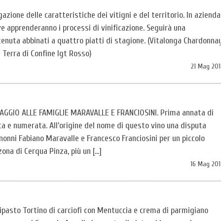
azione delle caratteristiche dei vitigni e del territorio. In azienda
ove apprenderanno i processi di vinificazione. Seguirà una
tenuta abbinati a quattro piatti di stagione. (Vitalonga Chardonna
 Terra di Confine Igt Rosso)
21 Mag 201
GGIO ALLE FAMIGLIE MARAVALLE E FRANCIOSINI. Prima annata di
a e numerata. All’origine del nome di questo vino una disputa
snonni Fabiano Maravalle e Francesco Franciosini per un piccolo
ona di Cerqua Pinza, più un […]
16 Mag 201
asto Tortino di carciofi con Mentuccia e crema di parmigiano