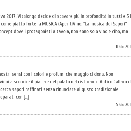
va 2017, Vitalonga decide di scavare più in profondità in tutti e 5 
come piatto forte la MUSICA (AperitiVino: “La musica dei Sapori”
oncept dove i protagonisti a tavola, non sono solo vino e cibo, ma
11 Giu 20
nostri sensi con i colori e profumi che maggio ci dona. Non
vieni a scoprire il piacere del palato nel ristorante Antico Callaro d
ricerca sapori raffinati senza rinunciare al gusto tradizionale.
reparati con […]
5 Giu 20