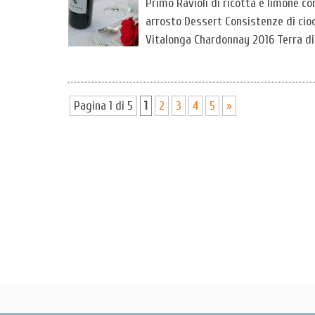
Primo Ravioli di ricotta e limone c
arrosto Dessert Consistenze di cioc
Vitalonga Chardonnay 2016 Terra di
Pagina 1 di 5
1
2
3
4
5
»