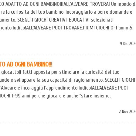
IOCO ADATTO AD OGNI BAMBINO!!!ALL’ALVEARE TROVERAI Un mondo d
are la curiosità del tuo bambino, incoraggiarlo a porre domande e
namento. SCEGLI I GIOCHI CREATIVI-EDUCATIVI selezionati
dimento ludico!ALL’ALVEARE PUOI TROVARE:PRIMI GIOCHI 0-1 anno &
9 Dic 20
TO AD OGNI BAMBINO!!!
iocattoli fatti apposta per stimolare la curiosità del tuo
nde e sviluppare la sua capacità di ragionamento. SCEGLI I GIOCHI
l’Alveare e incoraggia l’apprendimento ludico!ALL’ALVEARE PUOI
OCHI 1-99 anni perché giocare è anche “stare insieme,
2 Nov 202