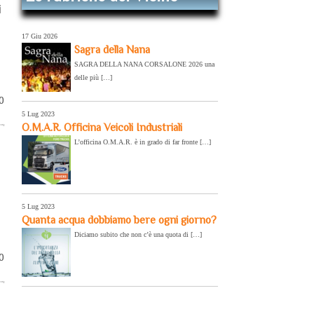
i
17 Giu 2026
Sagra della Nana
SAGRA DELLA NANA CORSALONE 2026 una
delle più […]
20
5 Lug 2023
O.M.A.R. Officina Veicoli Industriali
L’officina O.M.A.R. è in grado di far fronte […]
5 Lug 2023
Quanta acqua dobbiamo bere ogni giorno?
Diciamo subito che non c’è una quota di […]
0