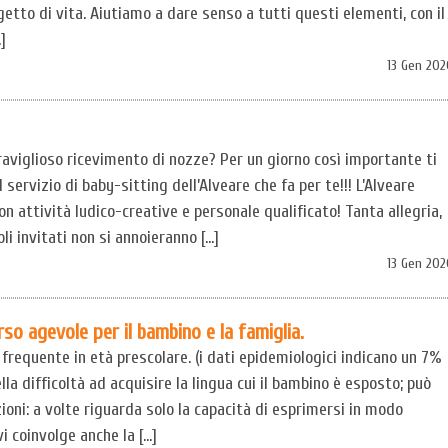
etto di vita. Aiutiamo a dare senso a tutti questi elementi, con il
]
13 Gen 202
aviglioso ricevimento di nozze? Per un giorno così importante ti
servizio di baby-sitting dell’Alveare che fa per te!!! L’Alveare
 con attività ludico-creative e personale qualificato! Tanta allegria,
oli invitati non si annoieranno […]
13 Gen 202
so agevole per il bambino e la famiglia.
ù frequente in età prescolare. (i dati epidemiologici indicano un 7%
lla difficoltà ad acquisire la lingua cui il bambino è esposto; può
oni: a volte riguarda solo la capacità di esprimersi in modo
i coinvolge anche la […]