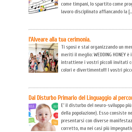
come timpani, lo spartito come prog
lavoro disciplinato affiancando la […
l’Alveare alla tua cerimonia.
Ti sposi e stai organizzando un mer
meriti il meglio: WEDDING HONEY è il 
intrattiene i vostri piccoli invitati
colori e divertimento!!! I vostri picc
Dal Disturbo Primario del Linguaggio al percor
E’ il disturbo del neuro-sviluppo pi
della popolazione). Esso consiste ne
presentarsi con diverse manifestazi
corretto, ma nei casi più impegnativ