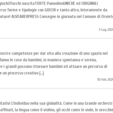
i giochi:Fiocchi nascitaTORTE PannolinoUNICHE ed ORIGINALI
se forme e tipologie con GIOCHI e tanto altro, Interamente da
otare! ALVEAREXPRESS Consegne in giornata nel Comune di Orviet
3 Lug 202
ostre competenze per dar vita alla creazione di uno spazio nel
 fanno le cose da bambini, in maniera spontanea e serena,
e i grandi possono ritornare bambini ed attuare un percorso di
e un processo creativo […]
10 Feb 202
litativi L’individuo nella sua globalità. Come in una Grande orchestr
finati, la lingua come il violino, gli occhi come le viole, le orecchi