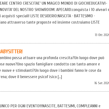
ARE CENTRO CRESCITAE’ UN MAGICO MONDO DI GIOCHIEDUCATIVI-
 NOVITA’ DEL NOSTRO SHOWROOM: APECARD:conquista i 10 alveari 
oi acquisti speciali! LISTE DESIDERIO:NASCITA · BATTESIMO ·
ano attraverso tante proposte ed insieme costruiamo LISTE
13 Ott 20
BABYSITTER!
 bambino possa attuare una profonda crescita?Un luogo dove può
ose nuove?Uno spazio famigliare condotto con tanto amore e
e nuove e stimolanti?Un luogo dove i bambini fanno le cose da
ena; dove il benessere psicof isico […]
16 Set 202
 UNICO PER OGNI EVENTO!!!NASCITE, BATTESIMI, COMPLEANNI e