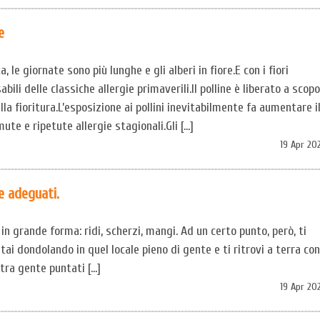
e
 le giornate sono più lunghe e gli alberi in fiore.E con i fiori
bili delle classiche allergie primaverili.Il polline è liberato a scopo
la fioritura.L’esposizione ai pollini inevitabilmente fa aumentare i
ute e ripetute allergie stagionali.Gli […]
19 Apr 20
e adeguati.
in grande forma: ridi, scherzi, mangi. Ad un certo punto, però, ti
 stai dondolando in quel locale pieno di gente e ti ritrovi a terra con
altra gente puntati […]
19 Apr 20