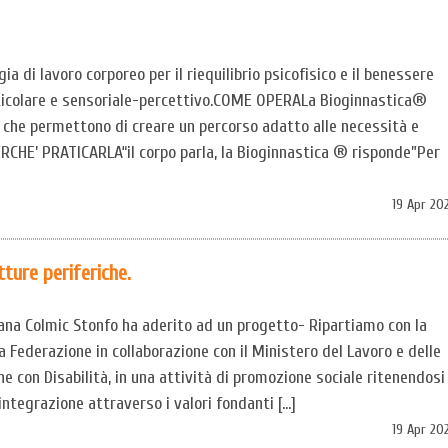
 di lavoro corporeo per il riequilibrio psicofisico e il benessere
rticolare e sensoriale-percettivo.COME OPERALa Bioginnastica®
 che permettono di creare un percorso adatto alle necessità e
PERCHE’ PRATICARLA“il corpo parla, la Bioginnastica ® risponde”Per
19 Apr 20
tture periferiche.
na Colmic Stonfo ha aderito ad un progetto- Ripartiamo con la
Federazione in collaborazione con il Ministero del Lavoro e delle
one con Disabilità, in una attività di promozione sociale ritenendosi
 integrazione attraverso i valori fondanti […]
19 Apr 20