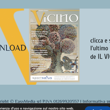
ight © EasyMedia srl P.IVA 01269920557 |
Informativa p
erienza d'uso e navigazione sul nostro sito web.