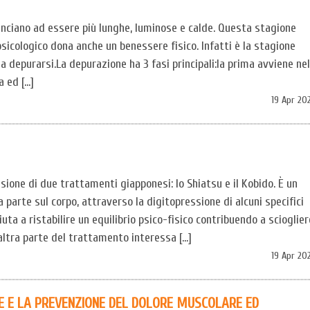
inciano ad essere più lunghe, luminose e calde. Questa stagione
sicologico dona anche un benessere fisico. Infatti è la stagione
a depurarsi.La depurazione ha 3 fasi principali:la prima avviene nel
a ed […]
19 Apr 20
ione di due trattamenti giapponesi: lo Shiatsu e il Kobido. È un
parte sul corpo, attraverso la digitopressione di alcuni specifici
iuta a ristabilire un equilibrio psico-fisico contribuendo a scioglier
’altra parte del trattamento interessa […]
19 Apr 20
LE E LA PREVENZIONE DEL DOLORE MUSCOLARE ED