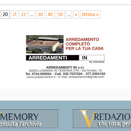
20
21
22
...
30
40
50
...
»
Ultima »