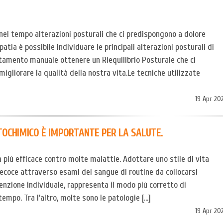
el tempo alterazioni posturali che ci predispongono a dolore
atia è possibile individuare le principali alterazioni posturali di
ttamento manuale ottenere un Riequilibrio Posturale che ci
migliorare la qualità della nostra vita.Le tecniche utilizzate
19 Apr 20
TOCHIMICO È IMPORTANTE PER LA SALUTE.
 più efficace contro molte malattie. Adottare uno stile di vita
precoce attraverso esami del sangue di routine da collocarsi
enzione individuale, rappresenta il modo più corretto di
empo. Tra l’altro, molte sono le patologie […]
19 Apr 20