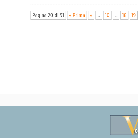
Pagina 20 di 91
« Prima
«
...
10
...
18
19