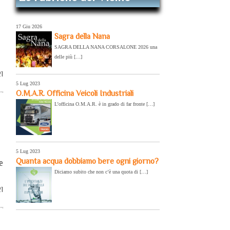
17 Giu 2026
Sagra della Nana
SAGRA DELLA NANA CORSALONE 2026 una
delle più […]
21
5 Lug 2023
O.M.A.R. Officina Veicoli Industriali
L’officina O.M.A.R. è in grado di far fronte […]
5 Lug 2023
Quanta acqua dobbiamo bere ogni giorno?
e
Diciamo subito che non c’è una quota di […]
21