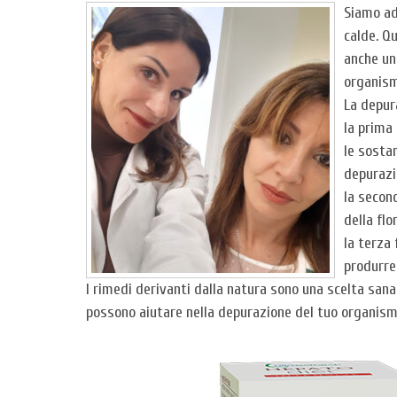
Siamo ad
calde. Q
anche un 
organism
La depura
la prima
le sostan
depurazi
la second
della flo
la terza 
produrre
I rimedi derivanti dalla natura sono una scelta sana
possono aiutare nella depurazione del tuo organism