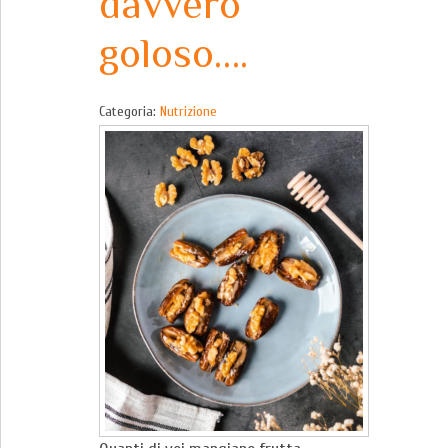
davvero
goloso….
Categoria:
Nutrizione