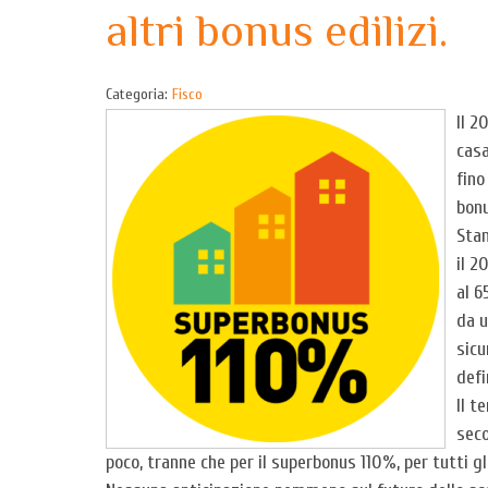
altri bonus edilizi.
Categoria:
Fisco
Il 2
casa
fino
bonu
Stan
il 2
al 6
da u
sicu
defi
Il t
seco
poco, tranne che per il superbonus 110%, per tutti gl