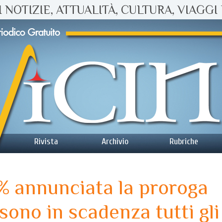
 NOTIZIE, ATTUALITÀ, CULTURA, VIAGGI 
Rivista
Archivio
Rubriche
0% annunciata la proroga
sono in scadenza tutti gli