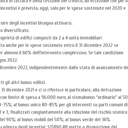
to in fattura e della cessione del credito, ad eccezione che per il
 incentivi è prevista, oggi, solo per le spese sostenute nel 2020 e
uire degli incentivi bisogna attivarsi.
 diversificate.
oprietà di edifici composti da 2 a 4 unità immobiliari
a anche per le spese sostenute entro il 31 dicembre 2022 se
er almeno il 60% dell’intervento complessivo. Se tale condizione
ugno 2022.
31 dicembre 2022, indipendentemente dallo stato di avanzamento de
 gli altri bonus edilizi.
 31 dicembre 2021 e ci si riferisce in particolare, alla detrazione
, con limite di spesa a 96.000 euro; al sismabonus “ordinario” al 50
-75%; al bonus unico 80-85% per gli interventi su parti comuni di
 2 e 3, finalizzati congiuntamente alla riduzione del rischio sismico
e del 90%; al bonus mobili del 50%; al bonus verde del 36%.
scadenza degli incentivi, STUDIO RB mette a disposizione dei