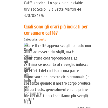
Caffè service · Lo spazio delle cialde
Orvieto Scalo · Via Sette Martiri 44
3207084776
Quali sono gli orari più indicati per
consumare caffè?
Categoria:
Gusto
Bere il caffè appena svegli non solo non
aiuta ad essere più vigili, ma è
addirittura controproducente. La
caffeina se assunta al risveglio inibisce
gli effetti del cortisolo, una parte
importante del nostro ciclo ormonale (in
sostanza quando il nostro corpo produce
più cortisolo, generalmente nelle prime
ore del mattino, ci sentiamo più svegli).
Il […]