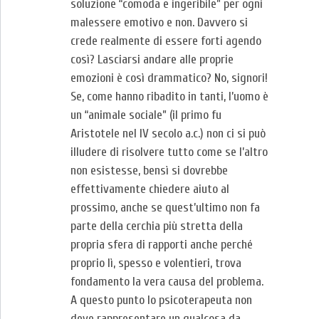
soluzione “comoda e ingeribile” per ogni
malessere emotivo e non. Davvero si
crede realmente di essere forti agendo
così? Lasciarsi andare alle proprie
emozioni è così drammatico? No, signori!
Se, come hanno ribadito in tanti, l’uomo è
un “animale sociale” (il primo fu
Aristotele nel IV secolo a.c.) non ci si può
illudere di risolvere tutto come se l’altro
non esistesse, bensì si dovrebbe
effettivamente chiedere aiuto al
prossimo, anche se quest’ultimo non fa
parte della cerchia più stretta della
propria sfera di rapporti anche perché
proprio lì, spesso e volentieri, trova
fondamento la vera causa del problema.
A questo punto lo psicoterapeuta non
deve rappresentare un qualcosa da