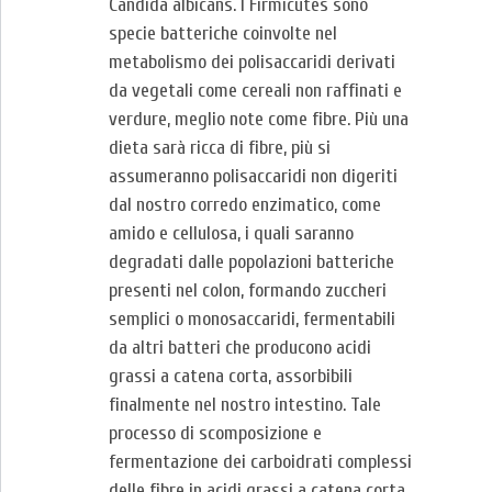
Candida albicans. I Firmicutes sono
specie batteriche coinvolte nel
metabolismo dei polisaccaridi derivati
da vegetali come cereali non raffinati e
verdure, meglio note come fibre. Più una
dieta sarà ricca di fibre, più si
assumeranno polisaccaridi non digeriti
dal nostro corredo enzimatico, come
amido e cellulosa, i quali saranno
degradati dalle popolazioni batteriche
presenti nel colon, formando zuccheri
semplici o monosaccaridi, fermentabili
da altri batteri che producono acidi
grassi a catena corta, assorbibili
finalmente nel nostro intestino. Tale
processo di scomposizione e
fermentazione dei carboidrati complessi
delle fibre in acidi grassi a catena corta