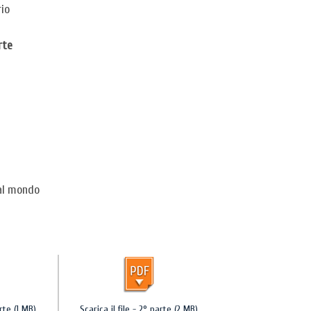
io
rte
al mondo
arte (1 MB)
Scarica il file - 2° parte (2 MB)