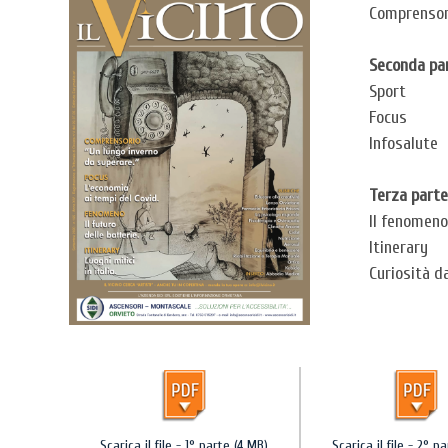
Comprensor
Seconda pa
Sport
Focus
Infosalute
Terza parte
Il fenomeno
Itinerary
Curiosità d
Scarica il file - 1° parte (4 MB)
Scarica il file - 2° p