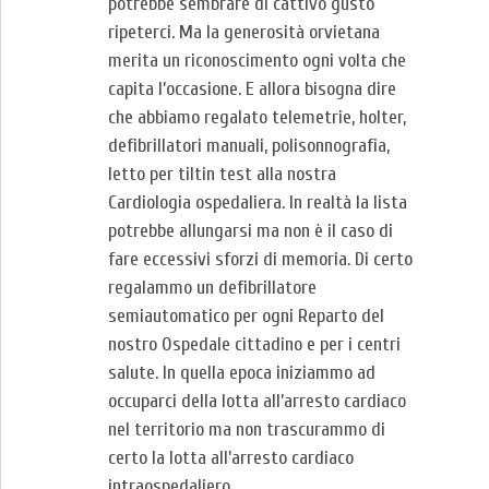
potrebbe sembrare di cattivo gusto
ripeterci. Ma la generosità orvietana
merita un riconoscimento ogni volta che
capita l’occasione. E allora bisogna dire
che abbiamo regalato telemetrie, holter,
defibrillatori manuali, polisonnografia,
letto per tiltin test alla nostra
Cardiologia ospedaliera. In realtà la lista
potrebbe allungarsi ma non è il caso di
fare eccessivi sforzi di memoria. Di certo
regalammo un defibrillatore
semiautomatico per ogni Reparto del
nostro Ospedale cittadino e per i centri
salute. In quella epoca iniziammo ad
occuparci della lotta all’arresto cardiaco
nel territorio ma non trascurammo di
certo la lotta all’arresto cardiaco
intraospedaliero.