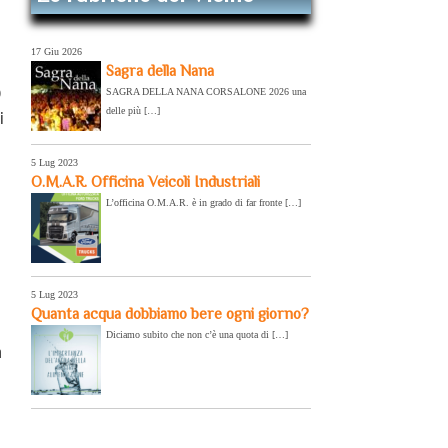
17 Giu 2026
Sagra della Nana
o
SAGRA DELLA NANA CORSALONE 2026 una
delle più […]
i
5 Lug 2023
O.M.A.R. Officina Veicoli Industriali
L’officina O.M.A.R. è in grado di far fronte […]
5 Lug 2023
Quanta acqua dobbiamo bere ogni giorno?
Diciamo subito che non c’è una quota di […]
a
i