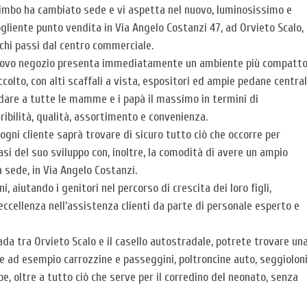
imbo ha cambiato sede e vi aspetta nel nuovo, luminosissimo e
gliente punto vendita in Via Angelo Costanzi 47, ad Orvieto Scalo,
chi passi dal centro commerciale.
nuovo negozio presenta immediatamente un ambiente più compatt
ccolto, con alti scaffali a vista, espositori ed ampie pedane central
dare a tutte le mamme e i papà il massimo in termini di
ribilità, qualità, assortimento e convenienza.
 ogni cliente saprà trovare di sicuro tutto ciò che occorre per
si del suo sviluppo con, inoltre, la comodità di avere un ampio
a sede, in Via Angelo Costanzi.
i, aiutando i genitori nel percorso di crescita dei loro figli,
eccellenza nell’assistenza clienti da parte di personale esperto e
da tra Orvieto Scalo e il casello autostradale, potrete trovare un
e ad esempio carrozzine e passeggini, poltroncine auto, seggiolon
pe, oltre a tutto ciò che serve per il corredino del neonato, senza