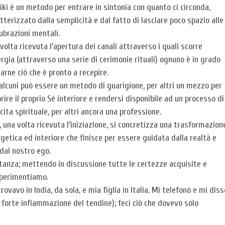
eiki è un metodo per entrare in sintonia con quanto ci circonda,
tterizzato dalla semplicità e dal fatto di lasciare poco spazio alle
ubrazioni mentali.
volta ricevuta l’apertura dei canali attraverso i quali scorre
ergia (attraverso una serie di cerimonie rituali) ognuno è in grado
rarne ciò che è pronto a recepire.
alcuni può essere un metodo di guarigione, per altri un mezzo per
rire il proprio Sé interiore e rendersi disponibile ad un processo di
cita spirituale, per altri ancora una professione.
, una volta ricevuta l’iniziazione, si concretizza una trasformazion
getica ed interiore che finisce per essere guidata dalla realtà e
dal nostro ego.
istanza; mettendo in discussione tutte le certezze acquisite e
 sperimentiamo.
rovavo in India, da sola, e mia figlia in Italia. Mi telefonò e mi diss
 forte infiammazione del tendine); feci ciò che dovevo solo