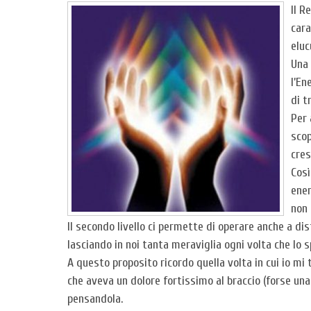
Il R
cara
eluc
Una 
l’En
di t
Per 
scop
cres
Così
ener
non 
Il secondo livello ci permette di operare anche a d
lasciando in noi tanta meraviglia ogni volta che lo
A questo proposito ricordo quella volta in cui io mi t
che aveva un dolore fortissimo al braccio (forse una
pensandola.