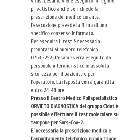
virus. L’esame viene eseguito in regime
privatistico anche se richiede la
prescrizione del medico curante,
l’esecuzione prevede la firma di uno
specifico consenso informato.
Per eseguire il test è necessario
prenotarsi al numero telefonico
0763.32521 L’esame verrà eseguito da
personale infermieristico in assoluta
sicurezza per il paziente e per
l’operatore. La risposta verrà garantita
entro 24-48 ore.
Presso il Centro Medico Polispecialistico
ORVIETO DIAGNOSTICA del gruppo Cidat è
possibile effettuare il test molecolare su
tampone per Sars-Cov-2.
E’ necessaria la prescrizione medica e
l’appuntamento telefonico, previo triage