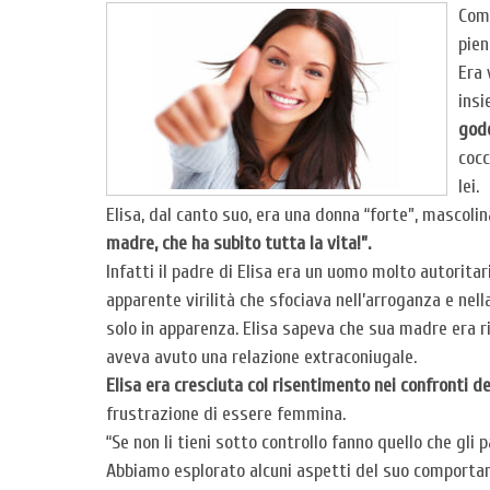
Come
pien
Era 
insi
gode
cocc
lei.
Elisa, dal canto suo, era una donna “forte”, mascolin
madre, che ha subito tutta la vita!”.
Infatti il padre di Elisa era un uomo molto autorita
apparente virilità che sfociava nell’arroganza e nel
solo in apparenza. Elisa sapeva che sua madre era r
aveva avuto una relazione extraconiugale.
Elisa era cresciuta col risentimento nei confronti del
frustrazione di essere femmina.
“Se non li tieni sotto controllo fanno quello che gli 
Abbiamo esplorato alcuni aspetti del suo comportame