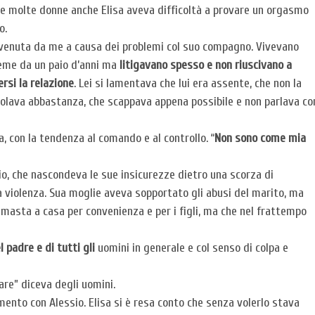
 molte donne anche Elisa aveva difficoltà a provare un orgasmo
o.
venuta da me a causa dei problemi col suo compagno. Vivevano
eme da un paio d’anni ma
litigavano spesso e non riuscivano a
rsi la relazione
. Lei si lamentava che lui era assente, che non la
olava abbastanza, che scappava appena possibile e non parlava co
a, con la tendenza al comando e al controllo. “
Non sono come mia
rio, che nascondeva le sue insicurezze dietro una scorza di
la violenza. Sua moglie aveva sopportato gli abusi del marito, ma
imasta a casa per convenienza e per i figli, ma che nel frattempo
 padre e di tutti gli
uomini in generale e col senso di colpa e
pare” diceva degli uomini.
nto con Alessio. Elisa si è resa conto che senza volerlo stava