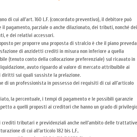
iano di cui all’art. 160 L.F. (concordato preventivo), il debitore può
 il pagamento, parziale o anche dilazionato, dei tributi, nonché dei
ti, e dei relativi accessori.
pposto per proporre una proposta di stralcio è che il piano preveda
sfazione di anzidetti crediti in misura non inferiore a quella
bile (tenuto conto della collocazione preferenziale) sul ricavato in
liquidazione, avuto riguardo al valore di mercato attribuibile ai
i diritti sui quali sussiste la prelazione.
 di un professionista in possesso dei requisiti di cui all’articolo
giato, la percentuale, i tempi di pagamento e le possibili garanzie
etto a quelli proposti ai creditori che hanno un grado di privilegi
i crediti tributari e previdenziali anche nell’ambito delle trattativ
razione di cui all’articolo 182 bis L.F..