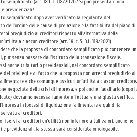
o semplificato (art. 18 D.L. 118/2021)? Si può presentare una
 e previdenziali?
to semplificato dopo aver verificato la regolarità del
o dell’ordine delle cause di prelazione e la fattibilità del piano di
echi pregiudizio ai creditori rispetto all’alternativa della
tilità a ciascun creditore (art. 18, c. 5. D.L. 118/2021)
udere che la proposta di concordato semplificato può contenere un
li, pur senza passare dall’istituto della transazione fiscale.
o essi anche tributari o previdenziali, nel concordato semplificato
 dei privilegi e al fatto che la proposta non arrechi pregiudizio ai
 fallimentare e che comunque assicuri un’utilità a ciascun creditore.
e negoziata della crisi di impresa, e poi anche l’ausiliario (dopo l
icato) dovranno necessariamente effettuare una giusta verifica,
l’impresa in ipotesi di liquidazione fallimentare e quindi la
servata ai creditori.
riservi ai creditori un’utilità non inferiore a tali valori, anche nel
ari e previdenziali, la stessa sarà considerata omologabile.