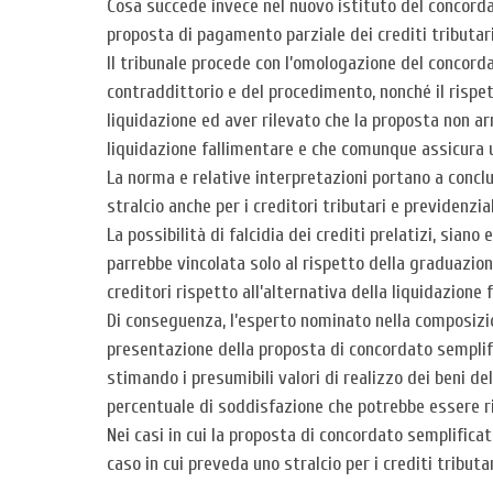
Cosa succede invece nel nuovo istituto del concordat
proposta di pagamento parziale dei crediti tributari
Il tribunale procede con l’omologazione del concorda
contraddittorio e del procedimento, nonché il rispett
liquidazione ed aver rilevato che la proposta non arr
liquidazione fallimentare e che comunque assicura un’u
La norma e relative interpretazioni portano a concl
stralcio anche per i creditori tributari e previdenzia
La possibilità di falcidia dei crediti prelatizi, sian
parrebbe vincolata solo al rispetto della graduazione
creditori rispetto all’alternativa della liquidazione
Di conseguenza, l’esperto nominato nella composizion
presentazione della proposta di concordato semplif
stimando i presumibili valori di realizzo dei beni del
percentuale di soddisfazione che potrebbe essere ri
Nei casi in cui la proposta di concordato semplificato 
caso in cui preveda uno stralcio per i crediti tribut