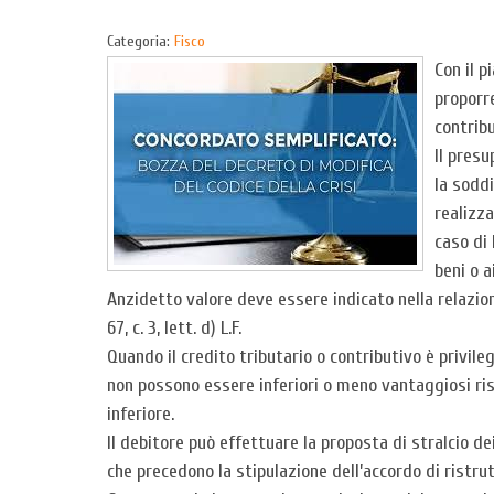
Categoria:
Fisco
Con il p
proporre
contribu
Il presu
la soddi
realizza
caso di 
beni o a
Anzidetto valore deve essere indicato nella relazione
67, c. 3, lett. d) L.F.
Quando il credito tributario o contributivo è privile
non possono essere inferiori o meno vantaggiosi risp
inferiore.
Il debitore può effettuare la proposta di stralcio de
che precedono la stipulazione dell’accordo di ristruttu