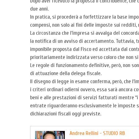
Dopo aver ricevuto la proposta il contribuente, che 
due anni.
In pratica, si procederà a forfettizzare la base impon
compensi, non solo ai fini delle imposte sui redditi,
La circostanza che l’impresa si avvalga del concorda
la notifica di un avviso di accertamento. Tuttavia,
imponibile proposta dal Fisco ed accettata dal cont
prioritariamente indirizzata verso coloro che non si
Le regole di funzionamento definitive, però, non so
di attuazione della delega fiscale.
Il disegno di legge in esame conferma, però, che l’
i criteri ordinari odierni ovvero, essa sarà ancora c
beni e alle prestazioni di servizi fatturati mentre “i
entrate riguarderanno esclusivamente le imposte su
dichiarazioni fiscali oggi previste.
Andrea Rellini - STUDIO RB