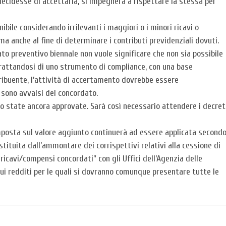
decidesse di accettarla, si impegnerà a rispettare la stessa per
ibile considerando irrilevanti i maggiori o i minori ricavi o
 ma anche al fine di determinare i contributi previdenziali dovuti.
to preventivo biennale non vuole significare che non sia possibile
 trattandosi di uno strumento di compliance, con una base
ribuente, l’attività di accertamento dovrebbe essere
 sono avvalsi del concordato.
no state ancora approvate. Sarà così necessario attendere i decret
imposta sul valore aggiunto continuerà ad essere applicata second
ostituita dall’ammontare dei corrispettivi relativi alla cessione di
 ricavi/compensi concordati” con gli Uffici dell’Agenzia delle
i redditi per le quali si dovranno comunque presentare tutte le