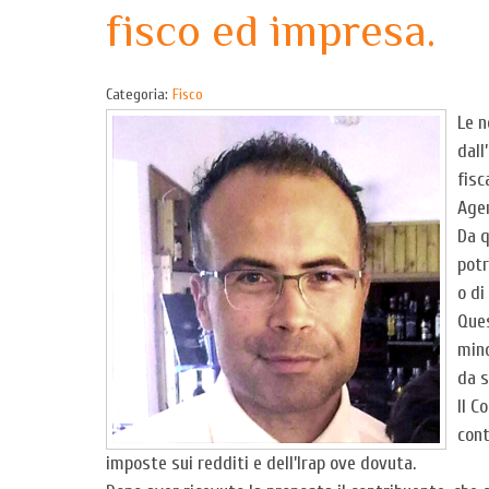
fisco ed impresa.
Categoria:
Fisco
Le n
dall
fisc
Agen
Da q
potr
o di
Ques
mino
da s
Il C
cont
imposte sui redditi e dell’Irap ove dovuta.