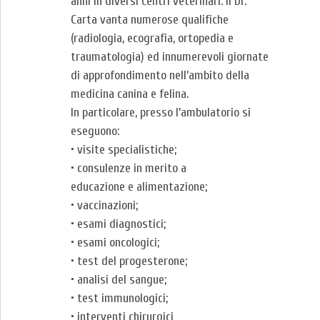
anni in diversi centri veterinari. Il Dr.
Carta vanta numerose qualifiche
(radiologia, ecografia, ortopedia e
traumatologia) ed innumerevoli giornate
di approfondimento nell’ambito della
medicina canina e felina.
In particolare, presso l’ambulatorio si
eseguono:
• visite specialistiche;
• consulenze in merito a
educazione e alimentazione;
• vaccinazioni;
• esami diagnostici;
• esami oncologici;
• test del progesterone;
• analisi del sangue;
• test immunologici;
• interventi chirurgici