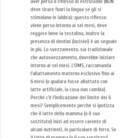
aver perso il riflesso di estrusione (NON
deve tirare fuori la lingua se gli si
stimolano le labbra): questo riflesso
viene perso intorno ai sei mesi, deve
reggere bene la testolina, inoltre la
presenza di dentini (incisivi) è un segnale
in più. Lo svezzamento, sia tradizionale
che autosvezzamento, dovrebbe iniziare
intorno ai sei mesi. L’OMS, raccomanda
l’allattamento materno esclusivo fino ai
6 mesi (o qualora fosse allattato con
latte artificiale, la cosa non cambia).
Perché c’è l’indicazione del limite dei 6
mesi? Semplicemente perché si ipotizza
che il latte della mamma (o il suo
sostituto) inizi ad essere carente di
alcuni nutrienti, in particolare di ferro. Se
il latte di mamma (o il suo sostituto)