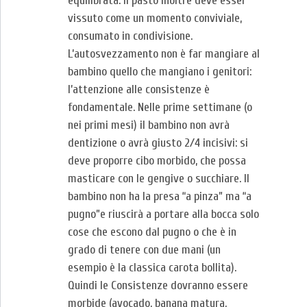
equilibrata. Il pasto inoltre deve esser
vissuto come un momento conviviale,
consumato in condivisione.
L’autosvezzamento non è far mangiare al
bambino quello che mangiano i genitori:
l’attenzione alle consistenze è
fondamentale. Nelle prime settimane (o
nei primi mesi) il bambino non avrà
dentizione o avrà giusto 2/4 incisivi: si
deve proporre cibo morbido, che possa
masticare con le gengive o succhiare. Il
bambino non ha la presa “a pinza” ma “a
pugno”e riuscirà a portare alla bocca solo
cose che escono dal pugno o che è in
grado di tenere con due mani (un
esempio è la classica carota bollita).
Quindi le Consistenze dovranno essere
morbide (avocado, banana matura,