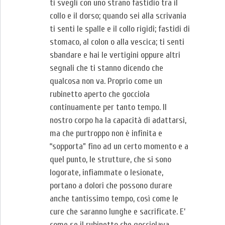
ti svegli con uno strano fastidio tra il
collo e il dorso; quando sei alla scrivania
ti senti le spalle e il collo rigidi; fastidi di
stomaco, al colon o alla vescica; ti senti
sbandare e hai le vertigini oppure altri
segnali che ti stanno dicendo che
qualcosa non va. Proprio come un
rubinetto aperto che gocciola
continuamente per tanto tempo. Il
nostro corpo ha la capacità di adattarsi,
ma che purtroppo non è infinita e
“sopporta” fino ad un certo momento e a
quel punto, le strutture, che si sono
logorate, infiammate o lesionate,
portano a dolori che possono durare
anche tantissimo tempo, così come le
cure che saranno lunghe e sacrificate. E’
come se il rubinetto che gocciolava