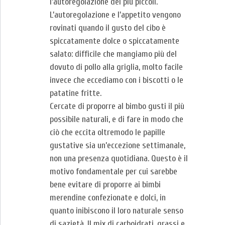
l’autoregolazione dei più piccoli.
L’autoregolazione e l’appetito vengono
rovinati quando il gusto del cibo è
spiccatamente dolce o spiccatamente
salato: difficile che mangiamo più del
dovuto di pollo alla griglia, molto facile
invece che eccediamo con i biscotti o le
patatine fritte.
Cercate di proporre al bimbo gusti il più
possibile naturali, e di fare in modo che
ciò che eccita oltremodo le papille
gustative sia un’eccezione settimanale,
non una presenza quotidiana. Questo è il
motivo fondamentale per cui sarebbe
bene evitare di proporre ai bimbi
merendine confezionate e dolci, in
quanto inibiscono il loro naturale senso
di sazietà. Il mix di carboidrati, grassi e