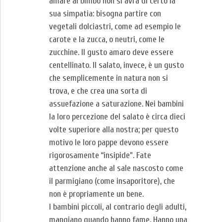
amare al bimbo non si avrà di certo la
sua simpatia: bisogna partire con
vegetali dolciastri, come ad esempio le
carote e la zucca, o neutri, come le
zucchine. Il gusto amaro deve essere
centellinato. Il salato, invece, è un gusto
che semplicemente in natura non si
trova, e che crea una sorta di
assuefazione a saturazione. Nei bambini
la loro percezione del salato è circa dieci
volte superiore alla nostra; per questo
motivo le loro pappe devono essere
rigorosamente “insipide”. Fate
attenzione anche al sale nascosto come
il parmigiano (come insaporitore), che
non è propriamente un bene.
I bambini piccoli, al contrario degli adulti,
mangiano quando hanno fame. Hanno una