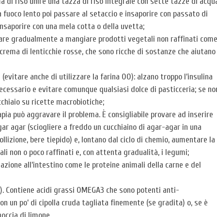
ma di riso unire una tazza di riso integrale con sette tazze di acqu
 a fuoco lento poi passare al setaccio e insaporire con passato di
 insaporire con una mela cotta o della uvetta;
niziare gradualmente a mangiare prodotti vegetali non raffinati com
crema di lenticchie rosse, che sono ricche di sostanze che aiutano
i (evitare anche di utilizzare la farina 00): alzano troppo l’insulina
necessario e evitare comunque qualsiasi dolce di pasticceria; se no
ucchiaio su ricette macrobiotiche;
pia può aggravare il problema. È consigliabile provare ad inserire
ar agar (sciogliere a freddo un cucchiaino di agar-agar in una
llizione, bere tiepido) e, lontano dal ciclo di chemio, aumentare la
 non o poco raffinati e, con attenta gradualità, i legumi;
zione all’intestino come le proteine animali della carne e del
). Contiene acidi grassi OMEGA3 che sono potenti anti-
n un po’ di cipolla cruda tagliata finemente (se gradita) o, se è
goccia di limone