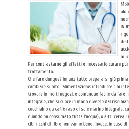
Molt
alim
nutr
INDI
rigu
dist
ucci
muco
Per contrastarne gli effetti è necessario curare par
trattamento.
Che fare dunque? Innanzitutto prepararsi già prima di
cambiare subito l’alimentazione: introdurre cibi inte
trovare in molti negozi, e comunque facile da fare in 
integrale, che si cuoce in modo diverso dal riso bia
cucchiaino da caffè raso di sale marino integrale, cu
quando ha consumato tutta l’acqua), o altri cereali
cibi ricchi di fibre non vanno bene, invece, in caso di 