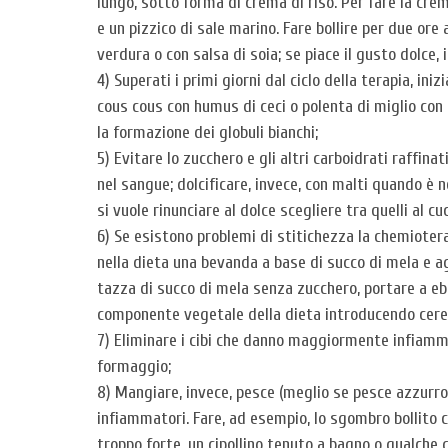
lungo, sotto forma di crema di riso. Per fare la cre
e un pizzico di sale marino. Fare bollire per due ore
verdura o con salsa di soia; se piace il gusto dolce,
4) Superati i primi giorni dal ciclo della terapia, i
cous cous con humus di ceci o polenta di miglio con 
la formazione dei globuli bianchi;
5) Evitare lo zucchero e gli altri carboidrati raffinat
nel sangue; dolcificare, invece, con malti quando è 
si vuole rinunciare al dolce scegliere tra quelli al c
6) Se esistono problemi di stitichezza la chemiotera
nella dieta una bevanda a base di succo di mela e ag
tazza di succo di mela senza zucchero, portare a ebo
componente vegetale della dieta introducendo cereali
7) Eliminare i cibi che danno maggiormente infiamma
formaggio;
8) Mangiare, invece, pesce (meglio se pesce azzurro
infiammatori. Fare, ad esempio, lo sgombro bollito co
troppo forte, un cipollino tenuto a bagno o qualche 