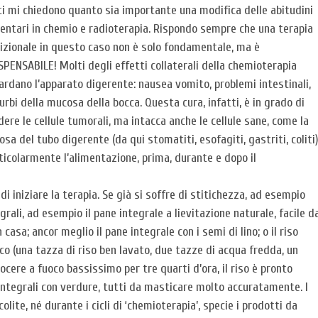
i mi chiedono quanto sia importante una modifica delle abitudini
entari in chemio e radioterapia. Rispondo sempre che una terapia
izionale in questo caso non è solo fondamentale, ma è
SPENSABILE! Molti degli effetti collaterali della chemioterapia
ardano l’apparato digerente: nausea vomito, problemi intestinali,
urbi della mucosa della bocca. Questa cura, infatti, è in grado di
dere le cellule tumorali, ma intacca anche le cellule sane, come la
sa del tubo digerente (da qui stomatiti, esofagiti, gastriti, coliti)
ticolarmente l’alimentazione, prima, durante e dopo il
 iniziare la terapia. Se già si soffre di stitichezza, ad esempio
grali, ad esempio il pane integrale a lievitazione naturale, facile d
casa; ancor meglio il pane integrale con i semi di lino; o il riso
nco (una tazza di riso ben lavato, due tazze di acqua fredda, un
ocere a fuoco bassissimo per tre quarti d’ora, il riso è pronto
 integrali con verdure, tutti da masticare molto accuratamente. I
colite, né durante i cicli di ‘chemioterapia’, specie i prodotti da