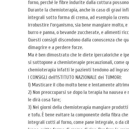
forno, perché le fibre indurite dalla cottura posso
Durante la chemioterapia, anche in caso di gravi in
integrali sotto forma di crema, ad esempio la crema 
irrobustire l’organismo, sia bene mangiare molto, e 
burro e panna, o bevande zuccherate, e alimenti ricc
Questi consigli discendono dalla conoscenza che qu
dimagrire e a perdere forze.
Ma è ben dimostrato che le diete ipercaloriche e ipe
si sottopone a chemioterapie precauzionali, come qu
chemioterapia infatti le pazienti tendono ad ingrass
I CONSIGLI dell’ISTITUTO NAZIONALE dei TUMORI:
1) Masticare il cibo molto bene e lentamente altrimen
2) Non preoccuparsi se dopo la terapia ha nausea e no
le dirà cosa fare;
3) Nei giorni della chemioterapia mangiare prodott
e tofu. È bene evitare la componente della fibra che
integrali cotti al forno, come pane integrale, o da ci