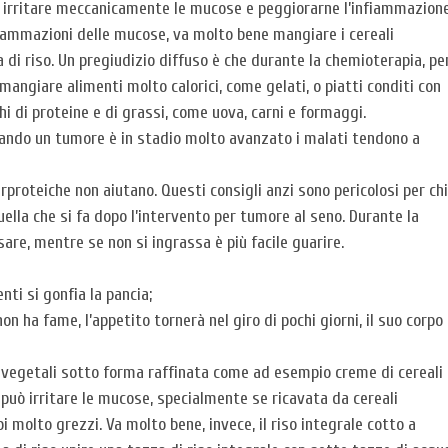
no irritare meccanicamente le mucose e peggiorarne l’infiammazione
fiammazioni delle mucose, va molto bene mangiare i cereali
di riso. Un pregiudizio diffuso è che durante la chemioterapia, pe
mangiare alimenti molto calorici, come gelati, o piatti conditi con
hi di proteine e di grassi, come uova, carni e formaggi.
ando un tumore è in stadio molto avanzato i malati tendono a
rproteiche non aiutano. Questi consigli anzi sono pericolosi per chi
ella che si fa dopo l’intervento per tumore al seno. Durante la
are, mentre se non si ingrassa è più facile guarire.
ti si gonfia la pancia;
n ha fame, l’appetito tornerà nel giro di pochi giorni, il suo corpo
i vegetali sotto forma raffinata come ad esempio creme di cereali
 può irritare le mucose, specialmente se ricavata da cereali
bi molto grezzi. Va molto bene, invece, il riso integrale cotto a