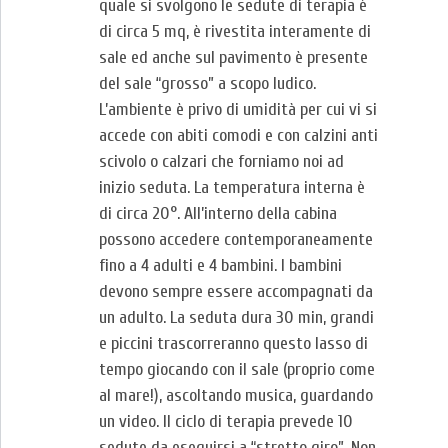
quale si svolgono le sedute di terapia è
di circa 5 mq, è rivestita interamente di
sale ed anche sul pavimento è presente
del sale “grosso” a scopo ludico.
L’ambiente è privo di umidità per cui vi si
accede con abiti comodi e con calzini anti
scivolo o calzari che forniamo noi ad
inizio seduta. La temperatura interna è
di circa 20°. All’interno della cabina
possono accedere contemporaneamente
fino a 4 adulti e 4 bambini. I bambini
devono sempre essere accompagnati da
un adulto. La seduta dura 30 min, grandi
e piccini trascorreranno questo lasso di
tempo giocando con il sale (proprio come
al mare!), ascoltando musica, guardando
un video. Il ciclo di terapia prevede 10
sedute da eseguirsi a “stretto giro”. Non