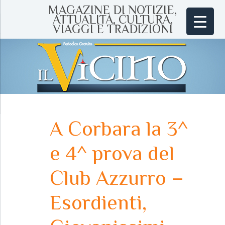
MAGAZINE DI NOTIZIE,
ATTUALITÀ, CULTURA,
VIAGGI E TRADIZIONI
A Corbara la 3^
e 4^ prova del
Club Azzurro –
Esordienti,