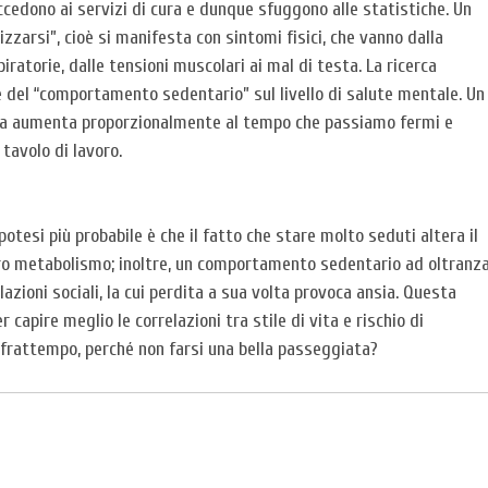
accedono ai servizi di cura e dunque sfuggono alle statistiche. Un
zzarsi”, cioè si manifesta con sintomi fisici, che vanno dalla
iratorie, dalle tensioni muscolari ai mal di testa. La ricerca
 del “comportamento sedentario” sul livello di salute mentale. Un
’ansia aumenta proporzionalmente al tempo che passiamo fermi e
 tavolo di lavoro.
tesi più probabile è che il fatto che stare molto seduti altera il
stro metabolismo; inoltre, un comportamento sedentario ad oltranz
lazioni sociali, la cui perdita a sua volta provoca ansia. Questa
capire meglio le correlazioni tra stile di vita e rischio di
l frattempo, perché non farsi una bella passeggiata?