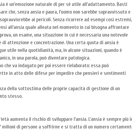
sia è un’emozione naturale di per sé utile all’adattamento. Basti
are che, senza ansia e paura, l’uomo non sarebbe sopravvissuto e
sopravvivrebbe ai pericoli. Senza ricorrere ad esempi così estremi,
ensi all’ansia quale alleata nel momento in cui bisogna affrontare
prova, un esame, una situazione in cui è necessaria una notevole
 di attenzione e concentrazione. Una certa quota di ansia è
ue utile nella quotidianità, ma, in alcune situazioni, quando è
anico, in una parola, può diventare patologica.
no che va indagato per poi essere rielaborato: essa può
ette in atto delle difese per impedire che pensieri e sentimenti
nza della sottostima delle proprie capacità di gestione di un
ento stesso.
tà aumenta il rischio di sviluppare l’ansia. L’ansia è sempre più i
 milioni di persone a soffrirne e si tratta di un numero certament