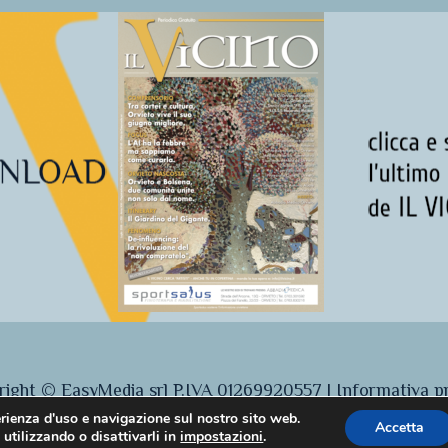
ight © EasyMedia srl P.IVA 01269920557 |
Informativa p
erienza d'uso e navigazione sul nostro sito web.
Accetta
 utilizzando o disattivarli in
impostazioni
.