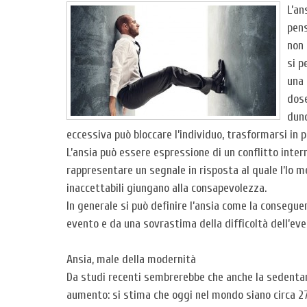
L’an
pens
non 
si p
una 
dose
dunq
eccessiva può bloccare l’individuo, trasformarsi in p
L’ansia può essere espressione di un conflitto inter
rappresentare un segnale in risposta al quale l’Io m
inaccettabili giungano alla consapevolezza.
In generale si può definire l’ansia come la consegue
evento e da una sovrastima della difficoltà dell’ev
Ansia, male della modernità
Da studi recenti sembrerebbe che anche la sedentarie
aumento: si stima che oggi nel mondo siano circa 27