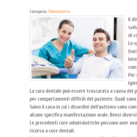
Categoria:
Odontoiatria
Il d
svil
di c
Lo s
(soc
inte
comp
Per 
igie
La cura dentale può essere trascurata a causa dei pr
per comportamenti difficili del paziente. Quali sono 
Salvo il caso in cui i disordini dell’autismo sono co
alcune specifica manifestazione orale. Bensì diversi
Le precedenti cure odontoiatriche possono aver avut
ricorso a cure dentali.