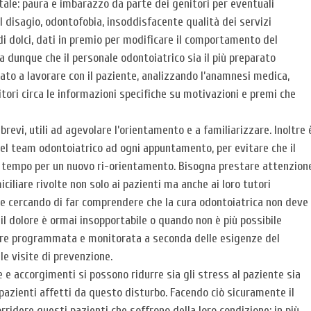
tale: paura e imbarazzo da parte dei genitori per eventuali
disagio, odontofobia, insoddisfacente qualità dei servizi
i dolci, dati in premio per modificare il comportamento del
na dunque che il personale odontoiatrico sia il più preparato
rato a lavorare con il paziente, analizzando l’anamnesi medica,
tori circa le informazioni specifiche su motivazioni e premi che
vi, utili ad agevolare l’orientamento e a familiarizzare. Inoltre 
l team odontoiatrico ad ogni appuntamento, per evitare che il
e tempo per un nuovo ri-orientamento. Bisogna prestare attenzion
ciliare rivolte non solo ai pazienti ma anche ai loro tutori
 e cercando di far comprendere che la cura odontoiatrica non deve
il dolore è ormai insopportabile o quando non è più possibile
sere programmata e monitorata a seconda delle esigenze del
e visite di prevenzione.
e accorgimenti si possono ridurre sia gli stress al paziente sia
pazienti affetti da questo disturbo. Facendo ciò sicuramente il
rridere questi pazienti che soffrono della loro condizione; in più