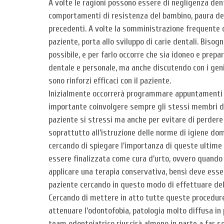
A volte le ragioni possono essere di negligenza den
comportamenti di resistenza del bambino, paura del 
precedenti. A volte la somministrazione frequente d
paziente, porta allo sviluppo di carie dentali. Bisog
possibile, e per farlo occorre che sia idoneo e prepa
dentale e personale, ma anche discutendo con i geni
sono rinforzi efficaci con il paziente.
Inizialmente occorrerà programmare appuntamenti bre
importante coinvolgere sempre gli stessi membri de
paziente si stressi ma anche per evitare di perder
soprattutto all’istruzione delle norme di igiene domi
cercando di spiegare l’importanza di queste ultime
essere finalizzata come cura d’urto, ovvero quando 
applicare una terapia conservativa, bensì deve es
paziente cercando in questo modo di effettuare dell
Cercando di mettere in atto tutte queste procedure 
attenuare l’odontofobia, patologia molto diffusa in 
team odontoiatrico riuscirà almeno in parte a far so