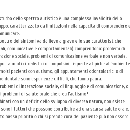
isturbo dello spettro autistico è una complessa invalidità dello
uppo, caratterizzato da limitazioni nella capacità di comprendere 
omunicare.
pettro dei sintomi va da lieve a grave e le sue caratteristiche
iali, comunicative e comportamentali) comprendono: problemi di
razione sociale, problemi di comunicazione verbale e non verbale,
ortamenti ritualistici o compulsivi, risposte atipiche all’ambiente
molti pazienti con autismo, gli appuntamenti odontoiatrici o di
ne dentale sono esperienze difficili, che fanno paura.
oblemi di interazione sociale, di linguaggio e di comunicazione, o
i problemi di salute orale che crea l’autismo?
mbinati con un deficit dello sviluppo di diversa natura, non esiste
 sono i fattori che possono contribuire ad una scarsa salute orale.
o bassa priorità o chi si prende cura del paziente può non essere