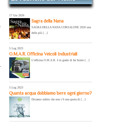
17 Giu 2026
Sagra della Nana
e
SAGRA DELLA NANA CORSALONE 2026 una
delle più […]
5 Lug 2023
O.M.A.R. Officina Veicoli Industriali
L’officina O.M.A.R. è in grado di far fronte […]
.
5 Lug 2023
Quanta acqua dobbiamo bere ogni giorno?
Diciamo subito che non c’è una quota di […]