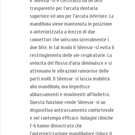
Il Silensor-sl è costituito da un bite
trasparente per l’arcata dentaria
superiore ed uno per l’arcata inferiore. La
mandibola viene mantenuta in posizione
o anteriorizzata a mezzo di due
connettori che uniscono lateralmente i
due bite. In tal modo il Silensor-sl evita il
restringimento delle vie respiratorie. La
velocità del flusso d’aria diminuisce e si
attenuano le vibrazioni rumorose delle
parti molli. Il Silensor-sl lascia mobilità
alla mandibola, ma impedisce
abbassamenti e movimenti all’indietro.
Questa funzione rende Silensor-sl un
dispositivo antirussamento confortevole
e nel contempo efficace. Indagini cliniche
1-6 hanno dimostrato che
l’anteriorizzazione mandibolare riduce il