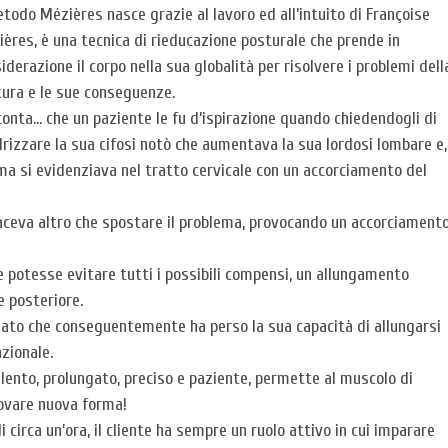
etodo Mézières nasce grazie al lavoro ed all’intuito di Françoise
ères, è una tecnica di rieducazione posturale che prende in
iderazione il corpo nella sua globalità per risolvere i problemi dell
ura e le sue conseguenze.
onta… che un paziente le fu d’ispirazione quando chiedendogli di
rizzare la sua cifosi notò che aumentava la sua lordosi lombare e,
ema si evidenziava nel tratto cervicale con un accorciamento del
 faceva altro che spostare il problema, provocando un accorciament
ne potesse evitare tutti i possibili compensi, un allungamento
e posteriore.
ato che conseguentemente ha perso la sua capacità di allungarsi
zionale.
lento, prolungato, preciso e paziente, permette al muscolo di
trovare nuova forma!
 circa un’ora, il cliente ha sempre un ruolo attivo in cui imparare