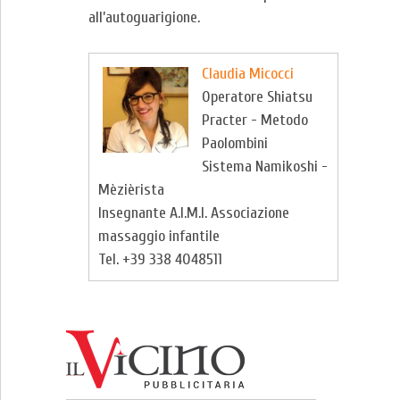
all’autoguarigione.
Claudia Micocci
Operatore Shiatsu
Practer - Metodo
Paolombini
Sistema Namikoshi -
Mèzièrista
Insegnante A.I.M.I. Associazione
massaggio infantile
Tel. +39 338 4048511