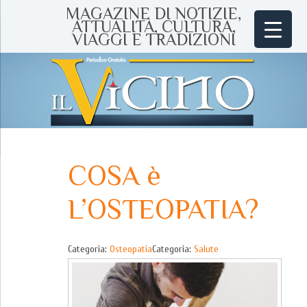
MAGAZINE DI NOTIZIE,
ATTUALITÀ, CULTURA,
VIAGGI E TRADIZIONI
COSA è
L’OSTEOPATIA?
Categoria:
Osteopatia
Categoria:
Salute